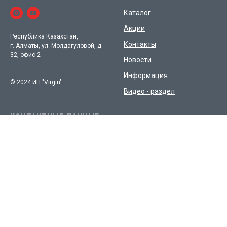
Каталог
Акции
Республика Казахстан,
Контакты
г. Алматы, ул. Молдагуловой, д.
32, офис 2
Новости
Информация
© 2024 ИП "Virgin"
Видео - раздел
КОНТАКТНЫЕ ДАННЫЕ:
Телефон:
+7 (727) 333-777-
0
E-mail: info@virgin-nail.kz